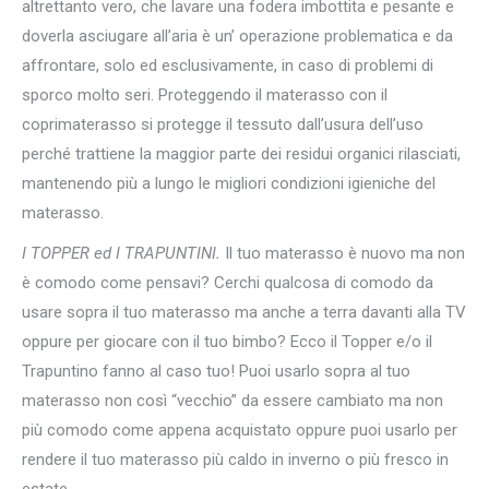
altrettanto vero, che lavare una fodera imbottita e pesante e
doverla asciugare all’aria è un’ operazione problematica e da
affrontare, solo ed esclusivamente, in caso di problemi di
sporco molto seri. Proteggendo il materasso con il
coprimaterasso si protegge il tessuto dall’usura dell’uso
perché trattiene la maggior parte dei residui organici rilasciati,
mantenendo più a lungo le migliori condizioni igieniche del
materasso.
I TOPPER ed I TRAPUNTINI.
Il tuo materasso è nuovo ma non
è comodo come pensavi? Cerchi qualcosa di comodo da
usare sopra il tuo materasso ma anche a terra davanti alla TV
oppure per giocare con il tuo bimbo? Ecco il Topper e/o il
Trapuntino fanno al caso tuo! Puoi usarlo sopra al tuo
materasso non così “vecchio” da essere cambiato ma non
più comodo come appena acquistato oppure puoi usarlo per
rendere il tuo materasso più caldo in inverno o più fresco in
estate.