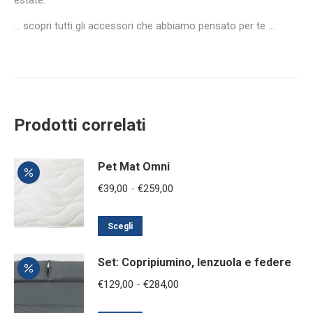
… scopri tutti gli accessori che abbiamo pensato per te …
Prodotti correlati
Pet Mat Omni
Fascia
€
39,00
-
€
259,00
di
Questo
prezzo:
Scegli
prodotto
da
Set: Copripiumino, lenzuola e federe
ha
€39,00
più
a
Fascia
€
129,00
-
€
284,00
varianti.
€259,00
di