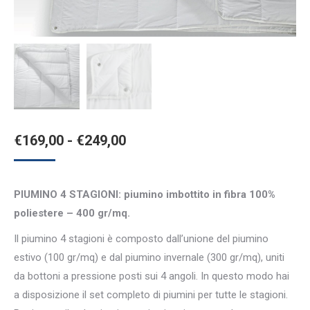
Fascia
€
169,00
-
€
249,00
di
prezzo:
PIUMINO 4 STAGIONI: piumino imbottito in fibra 100%
da
poliestere – 400 gr/mq.
€169,00
Il piumino 4 stagioni è composto dall’unione del piumino
a
estivo (100 gr/mq) e dal piumino invernale (300 gr/mq), uniti
€249,00
da bottoni a pressione posti sui 4 angoli. In questo modo hai
a disposizione il set completo di piumini per tutte le stagioni.