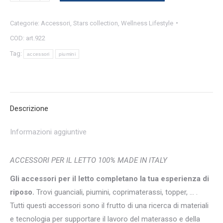
Stagioni
Categorie:
Accessori
,
Stars collection
,
Wellness Lifestyle
quantità
COD:
art.922
Tag:
accessori
piumini
Descrizione
Informazioni aggiuntive
ACCESSORI PER IL LETTO 100% MADE IN ITALY
Gli accessori per il letto completano la tua esperienza di
riposo.
Trovi guanciali, piumini, coprimaterassi, topper, … .
Tutti questi accessori sono il frutto di una ricerca di materiali
e tecnologia per supportare il lavoro del materasso e della