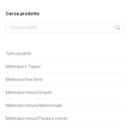
prezzo:
da
Cerca prodotto
€82,00
a
€172,00
Tutti i prodotti
Materassi e Topper
Materassi Fine Serie
Materassi misura Singolo
Materassi misura Matrimoniale
Materassi misura Piazza e mezzo