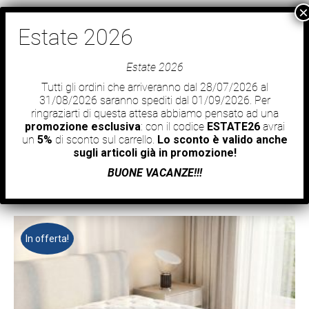
info@morfeus.it
€
0,00
0
Cerca
Facebook
Instagram
Estate 2026
page
page
Tutti gli ordini che arriveranno dal 28/07/2026 al
opens
opens
TOPPER
31/08/2026 saranno spediti dal 01/09/2026. Per
in
in
ringraziarti di questa attesa abbiamo pensato ad una
You are here:
new
new
promozione esclusiva
: con il codice
ESTATE26
avrai
un
5%
di sconto sul carrello.
Lo sconto è valido anche
window
window
sugli articoli già in promozione!
BUONE VACANZE!!!
Visualizzazione di 2 risultati
In offerta!