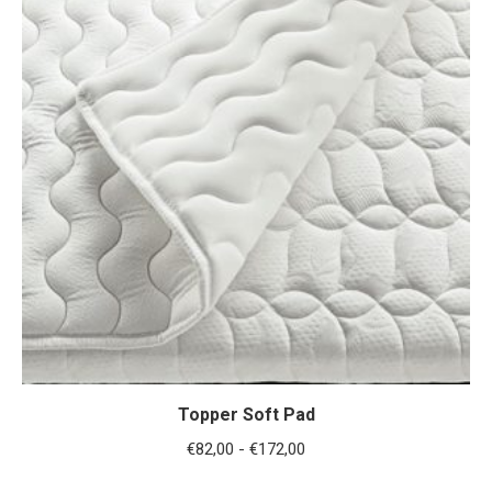
Topper Soft Pad
Fascia
€
82,00
-
€
172,00
di