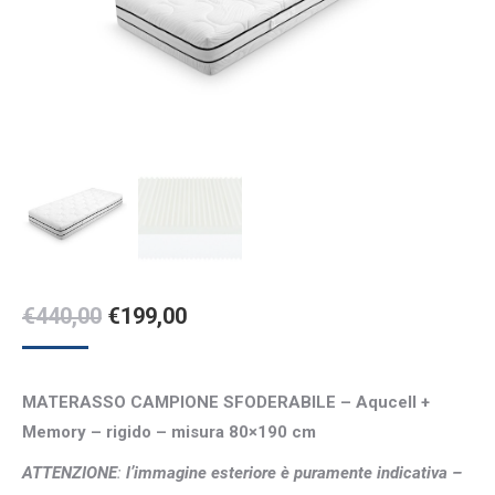
Il
Il
€
440,00
€
199,00
prezzo
prezzo
originale
attuale
MATERASSO CAMPIONE SFODERABILE – Aqucell +
era:
è:
Memory – rigido – misura 80×190 cm
€440,00.
€199,00.
ATTENZIONE
:
l’immagine esteriore è puramente indicativa –