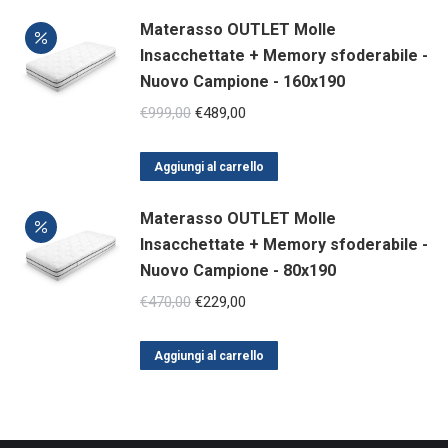
era:
è:
Materasso OUTLET Molle
€600,00.
€299,00.
Insacchettate + Memory sfoderabile -
Nuovo Campione - 160x190
Il
Il
€
999,00
€
489,00
prezzo
prezzo
originale
attuale
Aggiungi al carrello
era:
è:
Materasso OUTLET Molle
€999,00.
€489,00.
Insacchettate + Memory sfoderabile -
Nuovo Campione - 80x190
Il
Il
€
470,00
€
229,00
prezzo
prezzo
originale
attuale
Aggiungi al carrello
era:
è:
€470,00.
€229,00.