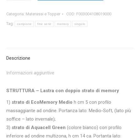
Aquacell
Categoria:
Materassi e Topper
COD:
F003004108019000
+
Memory
Tag:
campione
fine serie
memory
singolo
sfoderabile
-
Nuovo
Campione
Descrizione
-
Informazioni aggiuntive
80x190
quantità
STRUTTURA – Lastra con doppio strato di memory
1)
strato di EcoMemory Medio
h cm 5 con profilo
massaggiante ad ondine. Portanza lato: Medio-Soft, (lato più
soffice – lato invernale);
3)
strato di Aquacell Green
(colore bianco) con profilo
inferiore ad ondine multizona, h cm 14 ca. Portanta lato: