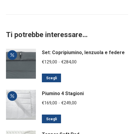
Ti potrebbe interessare…
Set: Copripiumino, lenzuola e federe
Fascia
€
129,00
-
€
284,00
di
Questo
prezzo:
Scegli
prodotto
da
Piumino 4 Stagioni
ha
€129,00
più
a
Fascia
€
169,00
-
€
249,00
varianti.
€284,00
di
Le
Questo
prezzo:
Scegli
opzioni
prodotto
da
possono