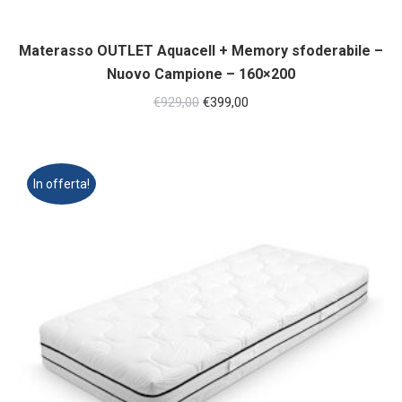
Materasso OUTLET Aquacell + Memory sfoderabile –
Nuovo Campione – 160×200
Il
Il
€
929,00
€
399,00
prezzo
prezzo
originale
attuale
era:
è:
In offerta!
€929,00.
€399,00.