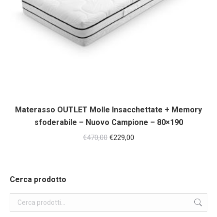
Materasso OUTLET Molle Insacchettate + Memory
sfoderabile – Nuovo Campione – 80×190
Il
Il
€
470,00
€
229,00
prezzo
prezzo
originale
attuale
era:
è:
Cerca prodotto
€470,00.
€229,00.