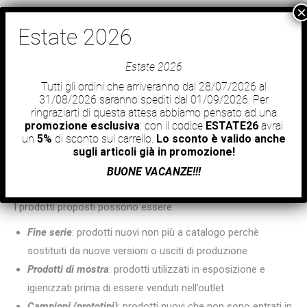
info@morfeus.it
€
0,00
0
Cerca
Facebook
Instagram
Estate 2026
page
page
Tutti gli ordini che arriveranno dal 28/07/2026 al
opens
opens
MATERASSI E TOPPER
31/08/2026 saranno spediti dal 01/09/2026. Per
in
in
ringraziarti di questa attesa abbiamo pensato ad una
You are here:
new
new
promozione esclusiva
: con il codice
ESTATE26
avrai
un
5%
di sconto sul carrello.
Lo sconto è valido anche
window
window
sugli articoli già in promozione!
BUONE VACANZE!!!
Outlet Materassi e Topper
I prodotti proposti possono essere:
Fine serie
: prodotti nuovi non più a catalogo perchè
sostituiti da nuove versioni o usciti di produzione
Prodotti di mostra
: prodotti utilizzati in esposizione e
igienizzati prima di essere venduti nell’outlet
Campioni (prototipi)
: prodotti nuovi che non sono entrati in