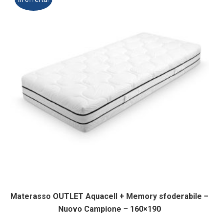
€610,00.
€305,00.
Materasso OUTLET Aquacell + Memory sfoderabile –
Nuovo Campione – 160×190