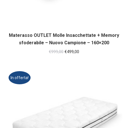
Materasso OUTLET Molle Insacchettate + Memory
sfoderabile – Nuovo Campione – 160×200
Il
Il
€
999,00
€
499,00
prezzo
prezzo
originale
attuale
era:
è:
In offerta!
€999,00.
€499,00.