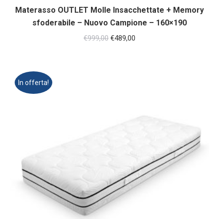
Materasso OUTLET Molle Insacchettate + Memory
sfoderabile – Nuovo Campione – 160×190
Il
Il
€
999,00
€
489,00
prezzo
prezzo
originale
attuale
era:
è:
In offerta!
€999,00.
€489,00.