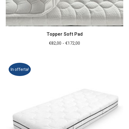
Topper Soft Pad
Fascia
€
82,00
-
€
172,00
di
prezzo:
da
In offerta!
€82,00
a
€172,00