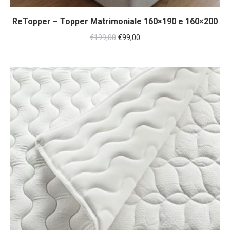
ReTopper – Topper Matrimoniale 160×190 e 160×200
Il
Il
€
199,00
€
99,00
prezzo
prezzo
originale
attuale
era:
è:
€199,00.
€99,00.