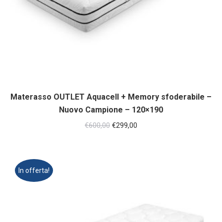
Materasso OUTLET Aquacell + Memory sfoderabile –
Nuovo Campione – 120×190
Il
Il
€
600,00
€
299,00
prezzo
prezzo
originale
attuale
era:
è:
In offerta!
€600,00.
€299,00.