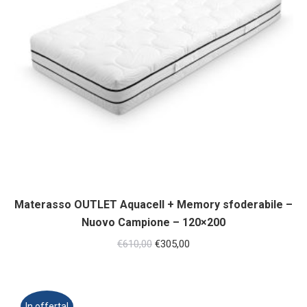
Materasso OUTLET Aquacell + Memory sfoderabile –
Nuovo Campione – 120×200
Il
Il
€
610,00
€
305,00
prezzo
prezzo
originale
attuale
era:
è:
In offerta!