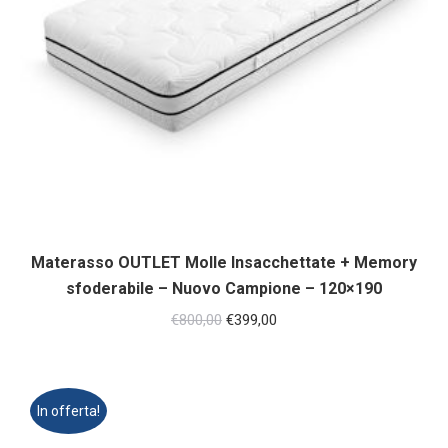
Materasso OUTLET Molle Insacchettate + Memory
sfoderabile – Nuovo Campione – 120×190
Il
Il
€
800,00
€
399,00
prezzo
prezzo
originale
attuale
era:
è:
In offerta!
€800,00.
€399,00.