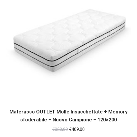
Materasso OUTLET Molle Insacchettate + Memory
sfoderabile – Nuovo Campione – 120×200
Il
Il
€
820,00
€
409,00