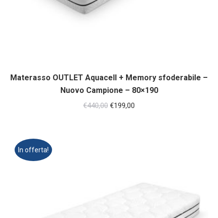
Materasso OUTLET Aquacell + Memory sfoderabile –
Nuovo Campione – 80×190
Il
Il
€
440,00
€
199,00
prezzo
prezzo
originale
attuale
era:
è:
In offerta!
€440,00.
€199,00.