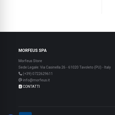
MORFEUS SPA
Morfeus Store
Sede Legale: Via Casinella 26 - 61020 Tavoleto (PU) - Italy
(+39) 0722629611
info@morfeus.it
CONTATTI