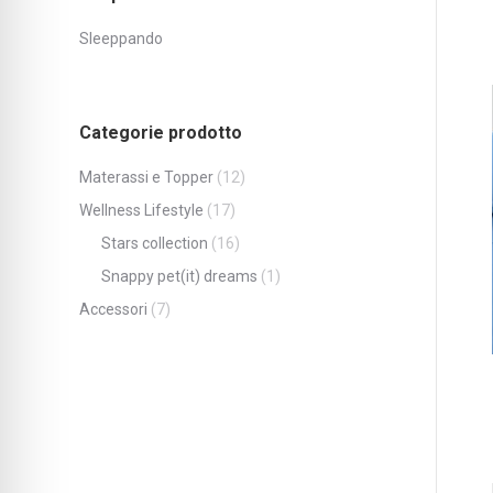
Sleeppando
Categorie prodotto
Materassi e Topper
(12)
Wellness Lifestyle
(17)
Stars collection
(16)
Snappy pet(it) dreams
(1)
Accessori
(7)