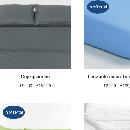
da
In offerta!
€99,00
a
€149,00
Copripiumino
Lenzuolo da sotto 
Fascia
€
99,00
-
€
169,00
€
29,00
-
€
109
di
prezzo:
da
In offerta!
€99,00
a