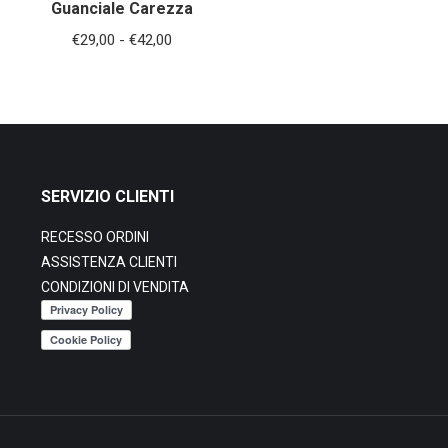
Guanciale Carezza
Fascia
€
29,00
-
€
42,00
di
prezzo:
da
€29,00
a
SERVIZIO CLIENTI
€42,00
RECESSO ORDINI
ASSISTENZA CLIENTI
CONDIZIONI DI VENDITA