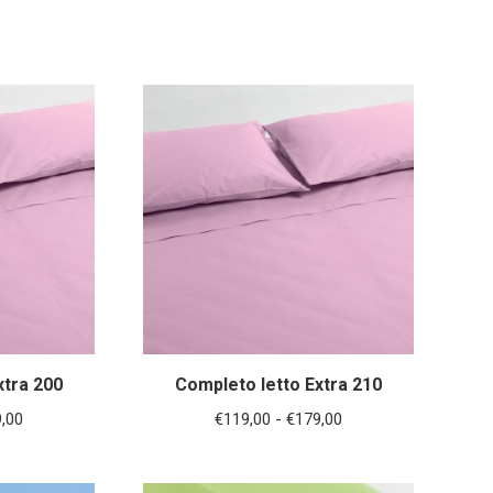
di
prezzo:
prezzo:
da
da
€69,00
€129,00
a
a
€199,00
€284,00
xtra 200
Completo letto Extra 210
Fascia
Fascia
,00
€
119,00
-
€
179,00
di
di
prezzo:
prezzo: