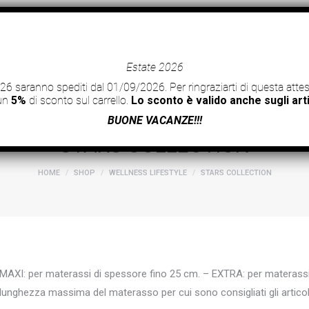
lle 8 alle 17
erassi/Topper
Wellness Lifestyle
Accessori
Estate 2026
2026 saranno spediti dal 01/09/2026. Per ringraziarti di questa a
 un
5%
di sconto sul carrello.
Lo sconto è valido anche sugli art
BUONE VACANZE!!!
STARS COLLECTION
You are here:
HOME
SHOP
WELLNESS LIFESTYLE
STARS COLLECTION
MAXI: per materassi di spessore fino 25 cm. – EXTRA: per materassi d
lunghezza massima del materasso per cui sono consigliati gli articol