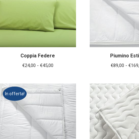
€169,00
Coppia Federe
Piumino Est
Fascia
€
24,00
-
€
45,00
€
89,00
-
€
169
di
prezzo:
da
In offerta!
€24,00
a
€45,00