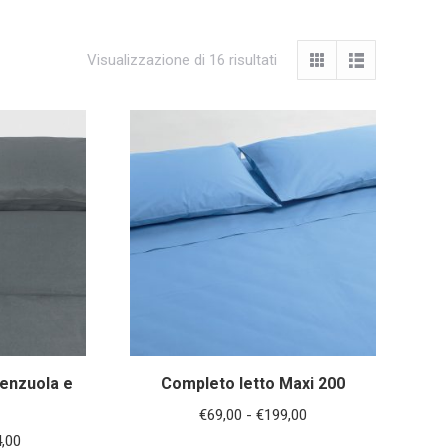
Visualizzazione di 16 risultati
lenzuola e
Completo letto Maxi 200
Fascia
€
69,00
-
€
199,00
Fascia
,00
di