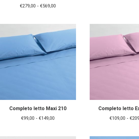
Fascia
€
279,00
-
€
569,00
di
prezzo:
da
€279,00
a
€569,00
Completo letto Maxi 210
Completo letto E
Fascia
€
99,00
-
€
149,00
€
109,00
-
€
209
di
prezzo: