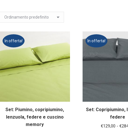
In offerta!
In offerta!
Set: Piumino, copripiumino,
Set: Copripiumino, 
lenzuola, federe e cuscino
federe
memory
€
129,00
-
€
284