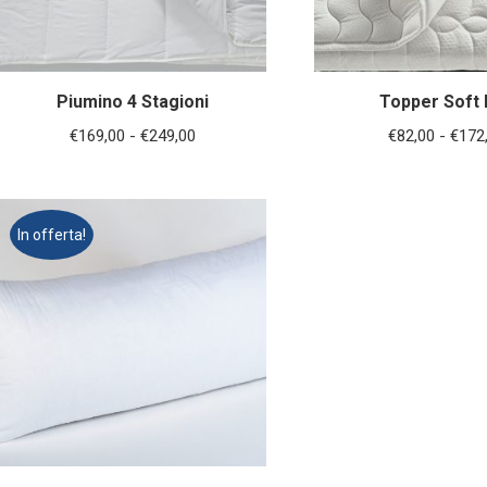
Piumino 4 Stagioni
Topper Soft
Fascia
€
169,00
-
€
249,00
€
82,00
-
€
172
di
prezzo:
da
In offerta!
€169,00
a
€249,00