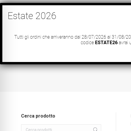
info@morfeus.it
+39 0722629611 Lunedì – Venerdì da
Home
Shop
Outlet Mat
Tutti gli ordini che arriveranno dal 28/07/2026 al 31/08/
codice
ESTATE26
avrai
Cerca prodotto